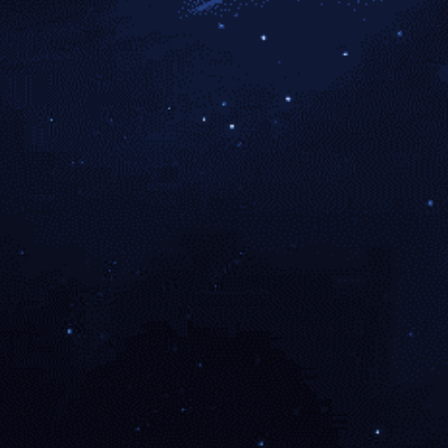
银行级加密
数据经SSL/TLS协议全程加密，避免内容被截取或
篡改。
九州体育登录入口
九州体育登录入口官方网站
金
【KY1.AC】官网认证:手机版、app下
su
载、登录入口、官方网站、网页版、
平台、网址、地址、注册、娱乐，九
州体育登录入口(中国)官方网站欢迎大