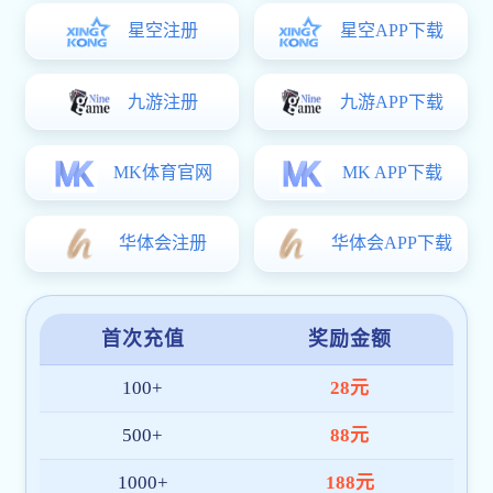
创立初心与品牌愿景
自创立之初，九州体育登录入口就确立了“科技驱动体育创
新”的发展方向，融合赛事直播、数据分析与观赛互动体
验，打造兼具专业性与沉浸感的体育平台。 我们希望通过
技术力量让九州体育平台登录官网(中国)官方网站等体育内
容更便捷、更智能地触达全球用户。