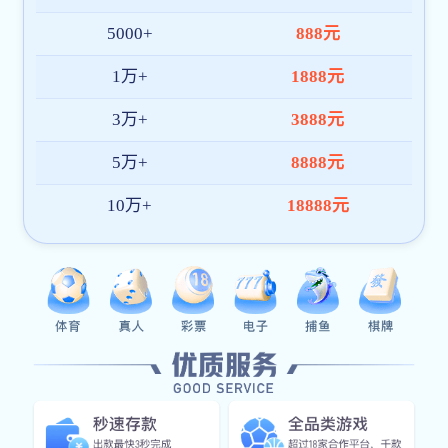
平台技术与服务能力
平台构建了一套高可用的全终端直播服务架构，集成智能风